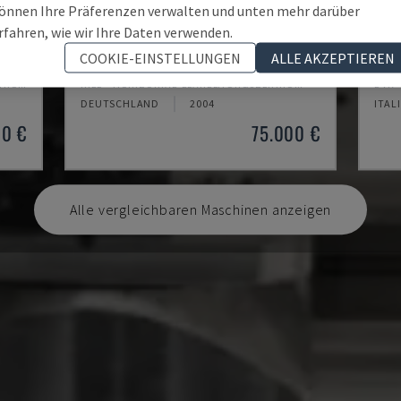
önnen Ihre Präferenzen verwalten und unten mehr darüber
rfahren, wie wir Ihre Daten verwenden.
IRD 1600 CNC
SYS
COOKIE-EINSTELLUNGEN
ALLE AKZEPTIEREN
NTRUM
IRLE - HORIZONTAL-BEARBEITUNGSZENTRUM
DVK 
DEUTSCHLAND
2004
ITAL
00 €
75.000 €
Alle vergleichbaren Maschinen anzeigen