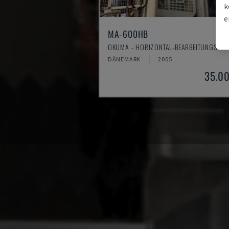
k
e
MA-600HB
OKUMA - HORIZONTAL-BEARBEITUNGSZE
DÄNEMARK
2005
35.0