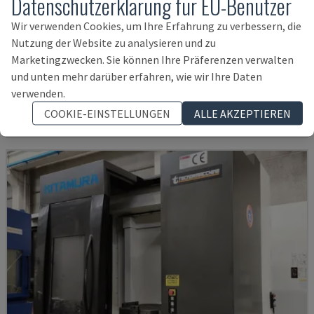
Datenschutzerklärung für EU-Benutzer
Wir verwenden Cookies, um Ihre Erfahrung zu verbessern, die
Nutzung der Website zu analysieren und zu
SYSTEM MASTER
Marketingzwecken. Sie können Ihre Präferenzen verwalten
DVK - HORIZONTAL-BEARBEITUNGSZENTRUM
und unten mehr darüber erfahren, wie wir Ihre Daten
ITALIEN
2020
verwenden.
236.000 €
COOKIE-EINSTELLUNGEN
ALLE AKZEPTIEREN