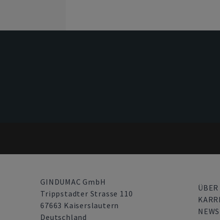
GINDUMAC GmbH
ÜBER
Trippstadter Strasse 110
KARR
67663 Kaiserslautern
NEW
Deutschland