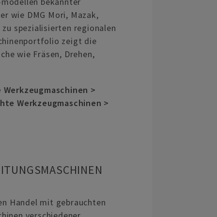
-modellen bekannter
ller wie DMG Mori, Mazak,
zu spezialisierten regionalen
hinenportfolio zeigt die
he wie Fräsen, Drehen,
e Werkzeugmaschinen >
chte Werkzeugmaschinen >
EITUNGSMASCHINEN
den Handel mit gebrauchten
hinen verschiedener