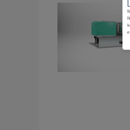
W
N
k
e