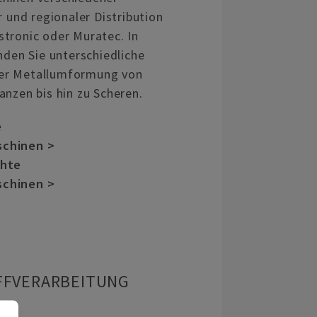
r und regionaler Distribution
tronic oder Muratec. In
nden Sie unterschiedliche
er Metallumformung von
anzen bis hin zu Scheren.
e
schinen >
chte
schinen >
FFVERARBEITUNG