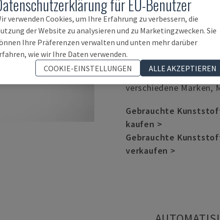
Datenschutzerklärung für EU-Benutzer
Gebrauchte Kunststoff
ir verwenden Cookies, um Ihre Erfahrung zu verbessern, die
Kernkategorien. Wir ka
utzung der Website zu analysieren und zu Marketingzwecken. Sie
gebrauchte Kunststoff
önnen Ihre Präferenzen verwalten und unten mehr darüber
einer Vielzahl von OEM
rfahren, wie wir Ihre Daten verwenden.
Arburg oder Battenfeld
COOKIE-EINSTELLUNGEN
ALLE AKZEPTIEREN
Produktliste nach Sprit
verschiedene Marken, M
Gebrauchte Kunststof
kaufen >
Gebrauchte Kunststof
verkaufen >
AUTOMATIS