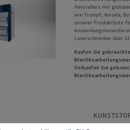
Herstellers mit globale
wie Trumpf, Amada, Bys
unserer Produktliste fi
Anwendungsbereiche d
Laserschneiden über St
Kaufen Sie gebraucht
Blechbearbeitungsma
Verkaufen Sie gebrau
Blechbearbeitungsma
KUNSTSTO