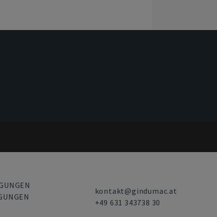
NGUNGEN
kontakt@gindumac.at
NGUNGEN
+49 631 343738 30