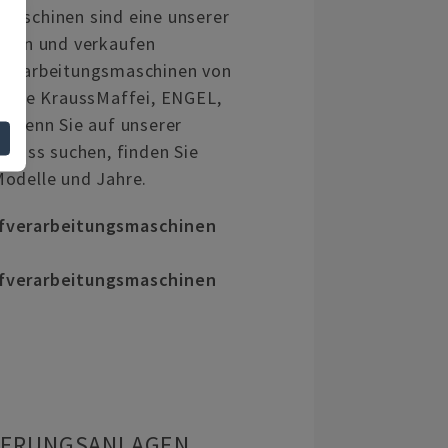
maschinen sind eine unserer
ufen und verkaufen
verarbeitungsmaschinen von
s wie KraussMaffei, ENGEL,
. Wenn Sie auf unserer
zguss suchen, finden Sie
odelle und Jahre.
fverarbeitungsmaschinen
fverarbeitungsmaschinen
IERUNGSANLAGEN