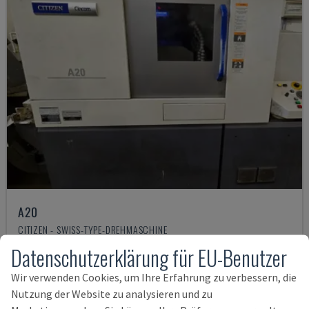
A20
CITIZEN - SWISS-TYPE-DREHMASCHINE
ITALIEN
2018
Datenschutzerklärung für EU-Benutzer
67.000 €
Wir verwenden Cookies, um Ihre Erfahrung zu verbessern, die
Nutzung der Website zu analysieren und zu