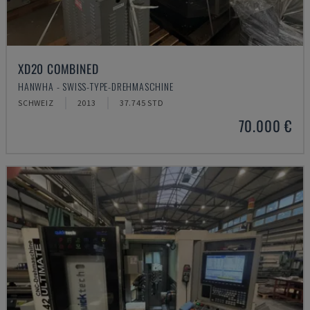
XD20 COMBINED
HANWHA - SWISS-TYPE-DREHMASCHINE
SCHWEIZ
2013
37.745 STD
70.000 €