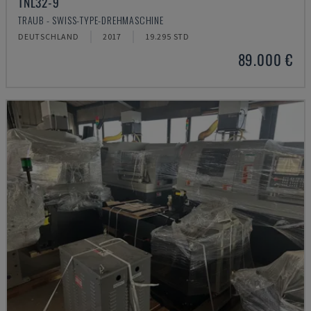
TNL32-9
TRAUB - SWISS-TYPE-DREHMASCHINE
DEUTSCHLAND
2017
19.295 STD
89.000 €