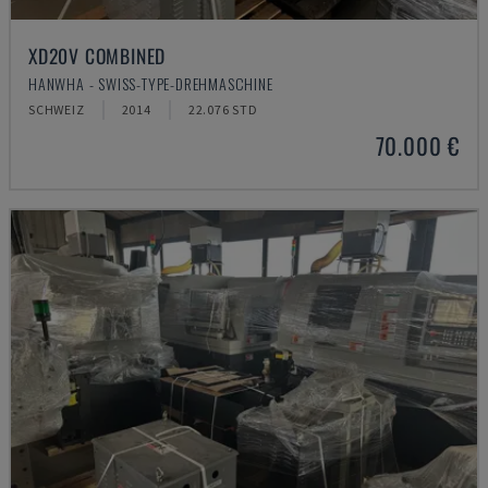
XD20V COMBINED
HANWHA - SWISS-TYPE-DREHMASCHINE
SCHWEIZ
2014
22.076 STD
70.000 €