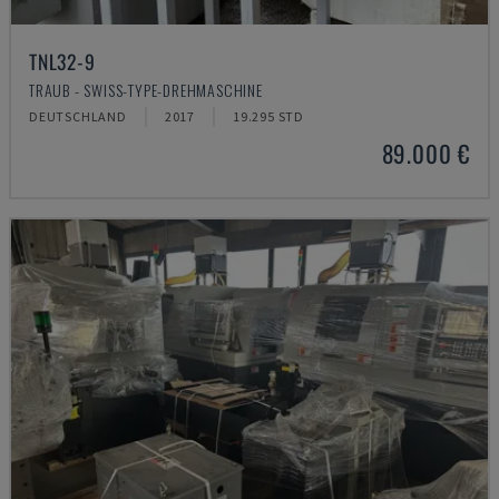
TNL32-9
TRAUB - SWISS-TYPE-DREHMASCHINE
DEUTSCHLAND
2017
19.295 STD
89.000 €