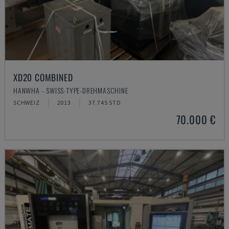
XD20 COMBINED
HANWHA - SWISS-TYPE-DREHMASCHINE
SCHWEIZ
2013
37.745 STD
70.000 €