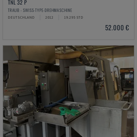
TNL 32 P
TRAUB - SWISS-TYPE-DREHMASCHINE
DEUTSCHLAND
2012
19.295 STD
52.000 €