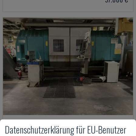
G250
Datenschutzerklärung für EU-Benutzer
INDEX - DREH-FRÄSZENTRUM