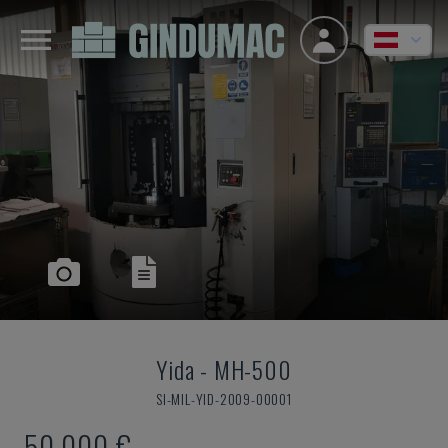
Yida
-
MH-500
SI-MIL-YID-2009-00001
50.000 €