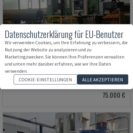
Datenschutzerklärung für EU-Benutzer
Wir verwenden Cookies, um Ihre Erfahrung zu verbessern, die
Nutzung der Website zu analysieren und zu
Marketingzwecken. Sie können Ihre Präferenzen verwalten
und unten mehr darüber erfahren, wie wir Ihre Daten
IRD 1600 CNC
verwenden.
IRLE - HORIZONTAL-BEARBEITUNGSZENTRUM
COOKIE-EINSTELLUNGEN
ALLE AKZEPTIEREN
DEUTSCHLAND
2004
75.000 €