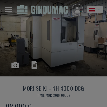
MORI SEIKI
-
NH 4000 DCG
IT-MIL-MOR-2010-00002
98.000 €