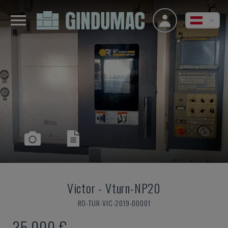
Victor
-
Vturn-NP20
RO-TUR-VIC-2019-00001
35.000 €