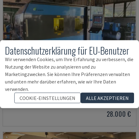
Datenschutzerklärung für EU-Benutzer
Wir verwenden Cookies, um Ihre Erfahrung zu verbessern, die
Nutzung der Website zu analysieren und zu
Marketingzwecken. Sie können Ihre Präferenzen verwalten
und unten mehr darüber erfahren, wie wir Ihre Daten
PLATINO FIBER
verwenden.
PRIMA POWER - FASERLASERSCHNEIDMASCHINE
COOKIE-EINSTELLUNGEN
ALLE AKZEPTIEREN
SLOWAKEI
2014
26.437 STD
28.000 €