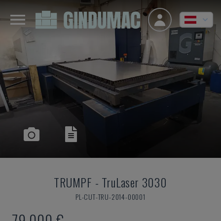
TRUMPF
-
TruLaser 3030
PL-CUT-TRU-2014-00001
79.000 €