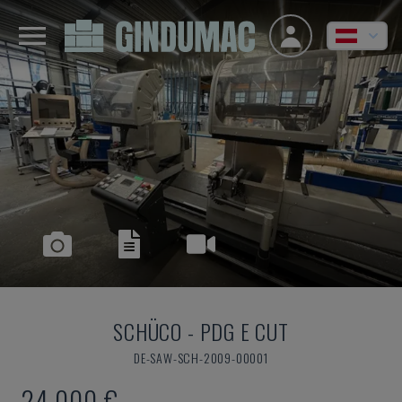
SCHÜCO
-
PDG E CUT
DE-SAW-SCH-2009-00001
24.000 €