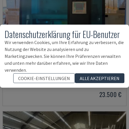
Datenschutzerklärung für EU-Benutzer
Wir verwenden Cookies, um Ihre Erfahrung zu verbessern, die
Nutzung der Website zu analysieren und zu
Marketingzwecken. Sie können Ihre Präferenzen verwalten
und unten mehr darüber erfahren, wie wir Ihre Daten
KASTOSPEED C 9
verwenden.
KASTO - KREISSÄGE FÜR METALL
COOKIE-EINSTELLUNGEN
ALLE AKZEPTIEREN
DEUTSCHLAND
2008
23.500 €