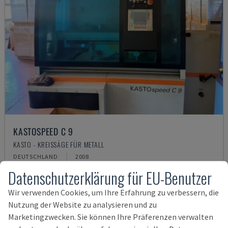
KASTOSPEED C 9
KASTO - KREISSÄGE FÜR METALL
DEUTSCHLAND
2008
23.500 €
Datenschutzerklärung für EU-Benutzer
Wir verwenden Cookies, um Ihre Erfahrung zu verbessern, die
Nutzung der Website zu analysieren und zu
Marketingzwecken. Sie können Ihre Präferenzen verwalten