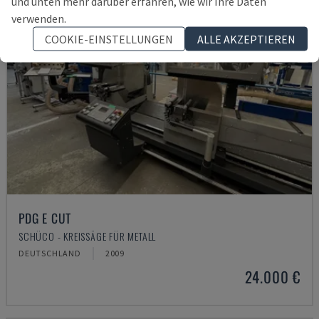
und unten mehr darüber erfahren, wie wir Ihre Daten
verwenden.
COOKIE-EINSTELLUNGEN
ALLE AKZEPTIEREN
PDG E CUT
SCHÜCO - KREISSÄGE FÜR METALL
DEUTSCHLAND
2009
24.000 €