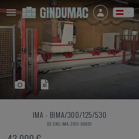
IMA
-
BIMA/300/125/530
DE-CNC-IMA-2012-00001
43.000 €