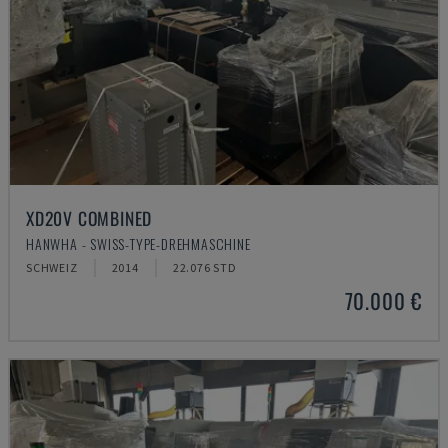
XD20V COMBINED
HANWHA - SWISS-TYPE-DREHMASCHINE
SCHWEIZ
2014
22.076 STD
70.000 €