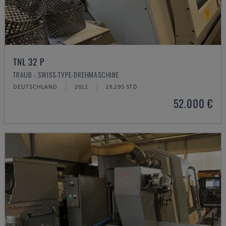
TNL 32 P
TRAUB - SWISS-TYPE-DREHMASCHINE
DEUTSCHLAND
2012
19.295 STD
52.000 €