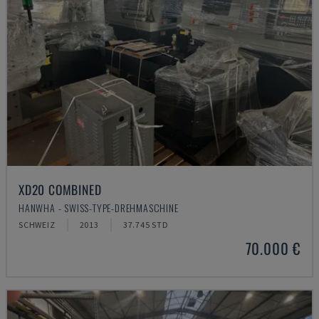
XD20 COMBINED
HANWHA - SWISS-TYPE-DREHMASCHINE
SCHWEIZ
2013
37.745 STD
70.000 €