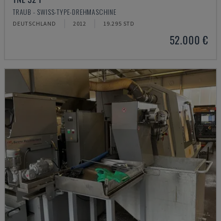
TRAUB - SWISS-TYPE-DREHMASCHINE
DEUTSCHLAND
2012
19.295 STD
52.000 €