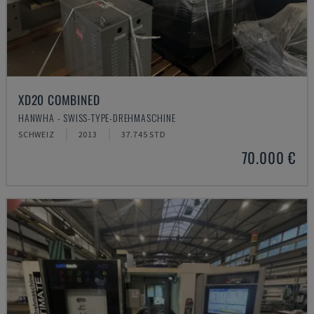
XD20 COMBINED
HANWHA - SWISS-TYPE-DREHMASCHINE
SCHWEIZ
2013
37.745 STD
70.000 €