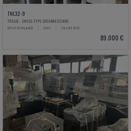
TNL32-9
TRAUB - SWISS-TYPE-DREHMASCHINE
DEUTSCHLAND
2017
19.295 STD
89.000 €