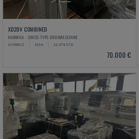
XD20V COMBINED
HANWHA - SWISS-TYPE-DREHMASCHINE
SCHWEIZ
2014
22.076 STD
70.000 €