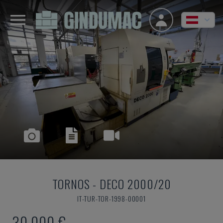
TORNOS
-
DECO 2000/20
IT-TUR-TOR-1998-00001
30.000 €