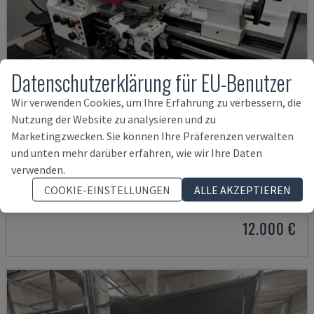
Datenschutzerklärung für EU-Benutzer
Wir verwenden Cookies, um Ihre Erfahrung zu verbessern, die
Nutzung der Website zu analysieren und zu
Marketingzwecken. Sie können Ihre Präferenzen verwalten
und unten mehr darüber erfahren, wie wir Ihre Daten
TH 4610
verwenden.
OPTIMUM - HORIZONTAL-DREHMASCHINE
COOKIE-EINSTELLUNGEN
ALLE AKZEPTIEREN
DEUTSCHLAND
2018
12.000 €