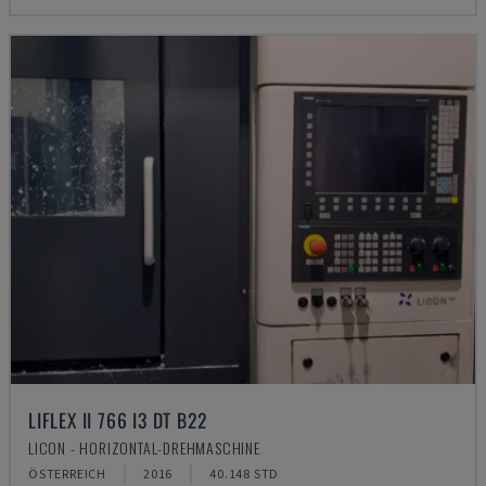
LIFLEX II 766 I3 DT B22
LICON - HORIZONTAL-DREHMASCHINE
ÖSTERREICH
2016
40.148 STD