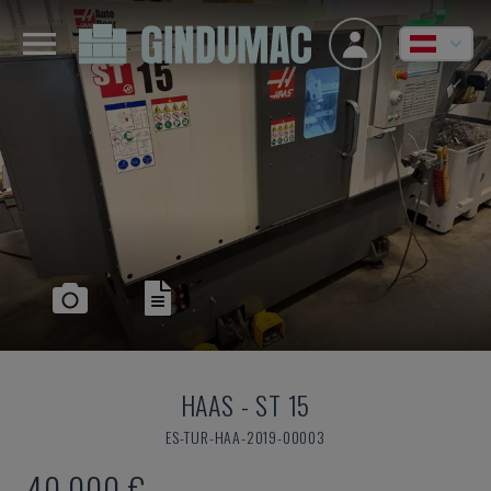
HAAS
-
ST 15
ES-TUR-HAA-2019-00003
40.000 €