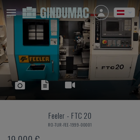
Feeler
-
FTC 20
RO-TUR-FEE-1999-00001
19.000 €