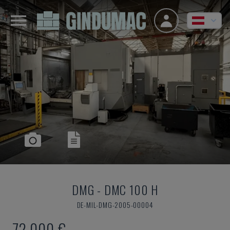
DMG
-
DMC 100 H
DE-MIL-DMG-2005-00004
72.000 €