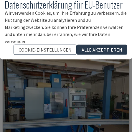
Datenschutzerklärung für EU-Benutzer
ECOMILL 800 V
Wir verwenden Cookies, um Ihre Erfahrung zu verbessern, die
DMG - VERTIKAL-BEARBEITUNGSZENTRUM
Nutzung der Website zu analysieren und zu
DEUTSCHLAND
2016
11.898 STD
Marketingzwecken. Sie können Ihre Präferenzen verwalten
und unten mehr darüber erfahren, wie wir Ihre Daten
38.000 €
verwenden.
COOKIE-EINSTELLUNGEN
ALLE AKZEPTIEREN