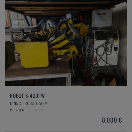
ROBOT S-430I W
FANUC - ROBOTERARM
BELGIEN
2000
8.000 €