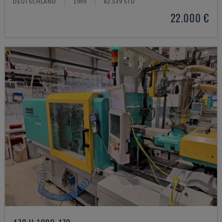
DEUTSCHLAND
1999
82.539 STD
22.000 €