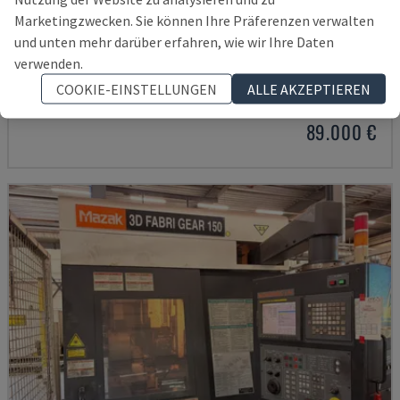
Marketingzwecken. Sie können Ihre Präferenzen verwalten
und unten mehr darüber erfahren, wie wir Ihre Daten
TRULASER TUBE 5000
verwenden.
TRUMPF - ROHRSCHNEIDEMASCHINE
COOKIE-EINSTELLUNGEN
ALLE AKZEPTIEREN
TSCHECHIEN
2015
67.121 STD
89.000 €