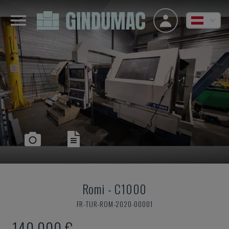
Romi
-
C1000
FR-TUR-ROM-2020-00001
140.000 €