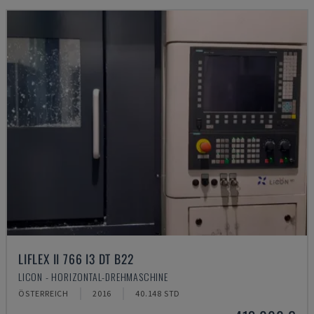
LIFLEX II 766 I3 DT B22
LICON - HORIZONTAL-DREHMASCHINE
ÖSTERREICH
2016
40.148 STD