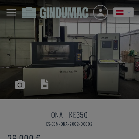
ONA
-
KE350
ES-EDM-ONA-2002-00002
26.000 €