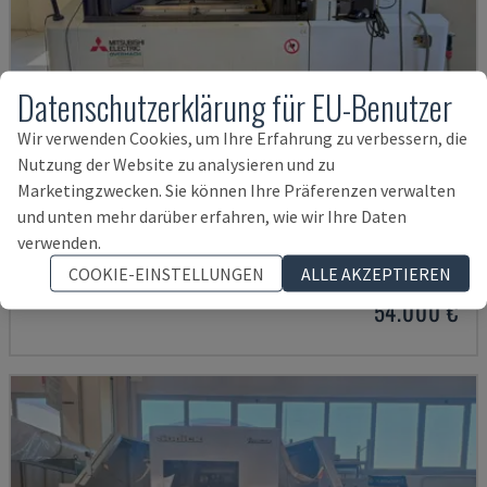
Datenschutzerklärung für EU-Benutzer
Wir verwenden Cookies, um Ihre Erfahrung zu verbessern, die
Nutzung der Website zu analysieren und zu
Marketingzwecken. Sie können Ihre Präferenzen verwalten
und unten mehr darüber erfahren, wie wir Ihre Daten
MV2400R
verwenden.
MITSUBISHI - DRAHTERODIERMASCHINE
COOKIE-EINSTELLUNGEN
ALLE AKZEPTIEREN
POLEN
2017
4.000 STD
54.000 €