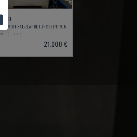
X 550
O - VERTIKAL-BEARBEITUNGSZENTRUM
EN
2003
21.000 €