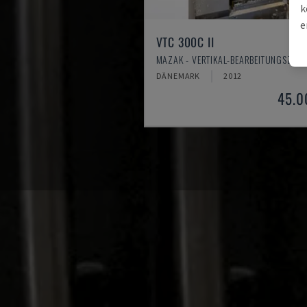
k
e
VTC 300C II
MAZAK - VERTIKAL-BEARBEITUNGSZEN
DÄNEMARK
2012
45.0