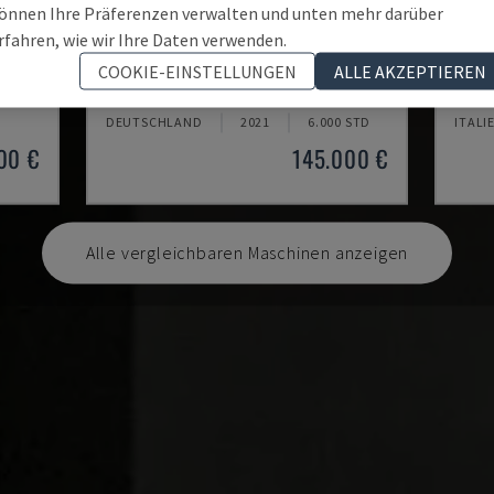
önnen Ihre Präferenzen verwalten und unten mehr darüber
rfahren, wie wir Ihre Daten verwenden.
U5-1530
MYN
COOKIE-EINSTELLUNGEN
ALLE AKZEPTIEREN
TRUM
SPINNER - VERTIKAL-BEARBEITUNGSZENTRUM
DAEWO
DEUTSCHLAND
2021
6.000 STD
ITALI
00 €
145.000 €
Alle vergleichbaren Maschinen anzeigen