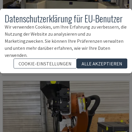
Datenschutzerklärung für EU-Benutzer
Wir verwenden Cookies, um Ihre Erfahrung zu verbessern, die
Nutzung der Website zu analysieren und zu
AUDI TSV D5 TÜR
Marketingzwecken. Sie können Ihre Präferenzen verwalten
CHANGO - ROBOTERARM
und unten mehr darüber erfahren, wie wir Ihre Daten
DEUTSCHLAND
2020
200 STD
verwenden.
62.000 €
COOKIE-EINSTELLUNGEN
ALLE AKZEPTIEREN