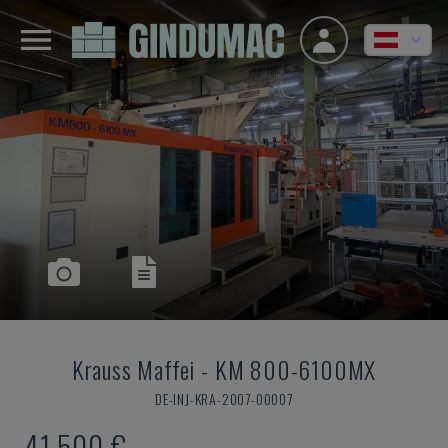
Krauss Maffei
-
KM 800-6100MX
DE-INJ-KRA-2007-00007
41.500 €