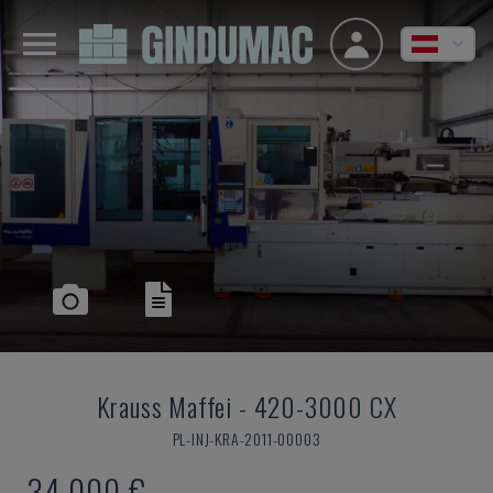
Krauss Maffei
-
420-3000 CX
PL-INJ-KRA-2011-00003
34.000 €