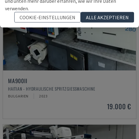
und unten mehr darüber erfahren, wie wir Ihre Daten
verwenden.
COOKIE-EINSTELLUNGEN
ALLE AKZEPTIEREN
MA900ІІ
HAITIAN - HYDRAULISCHE SPRITZGIESSMASCHINE
BULGARIEN
2023
19.000 €