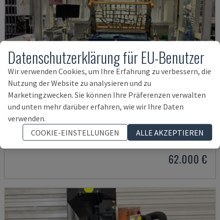
Datenschutzerklärung für EU-Benutzer
Wir verwenden Cookies, um Ihre Erfahrung zu verbessern, die
Nutzung der Website zu analysieren und zu
Marketingzwecken. Sie können Ihre Präferenzen verwalten
und unten mehr darüber erfahren, wie wir Ihre Daten
AUDI TSV D5 TÜR
verwenden.
CHANGO - ROBOTERARM
COOKIE-EINSTELLUNGEN
ALLE AKZEPTIEREN
DEUTSCHLAND
2020
200 STD
62.000 €