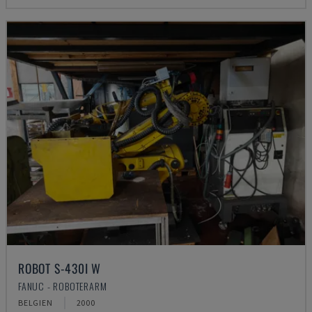
ROBOT S-430I W
FANUC - ROBOTERARM
BELGIEN
2000