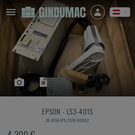
EPSON
-
LS3-401S
DE-ROB-EPS-2018-00002
4.300 €