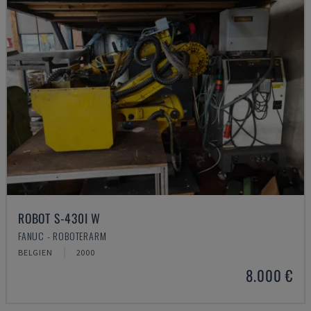
ROBOT S-430I W
FANUC - ROBOTERARM
BELGIEN
2000
8.000 €