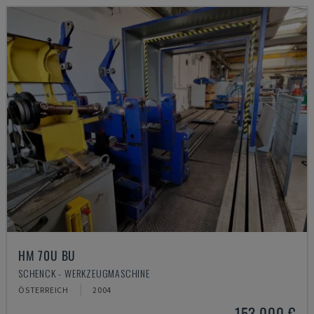
HM 70U BU
SCHENCK - WERKZEUGMASCHINE
ÖSTERREICH
2004
153.000 €