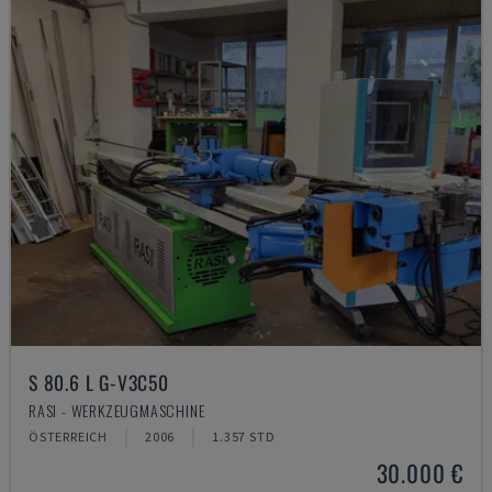
S 80.6 L G-V3C50
RASI - WERKZEUGMASCHINE
ÖSTERREICH
2006
1.357 STD
30.000 €