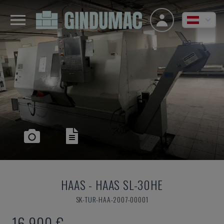
HAAS
-
HAAS SL-30HE
SK-TUR-HAA-2007-00001
16.900 €