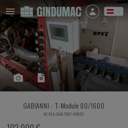
GABIANNI
-
T-Module 80/1600
DE-PLA-GAB-1997-00002
102.000 €