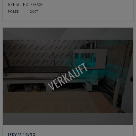
GREDA - HOLZFRÄSE
POLEN
2007
VERKAUFT
MEX V 13/26