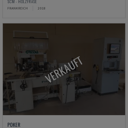
SCM - HOLZFRÄSE
FRANKREICH
2018
VERKAUFT
POKER