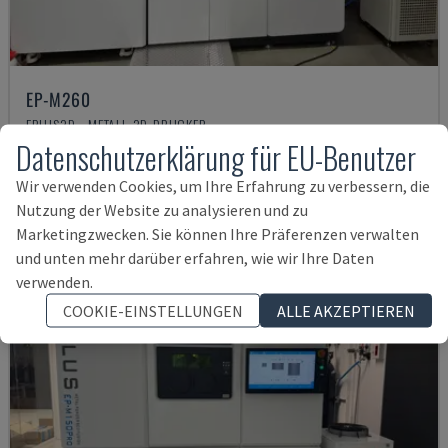
EP-M260
EPLUS3D - METALL-3D-DRUCKER
Datenschutzerklärung für EU-Benutzer
DEUTSCHLAND
2021
475 STD
235.000 €
Wir verwenden Cookies, um Ihre Erfahrung zu verbessern, die
Nutzung der Website zu analysieren und zu
Marketingzwecken. Sie können Ihre Präferenzen verwalten
und unten mehr darüber erfahren, wie wir Ihre Daten
verwenden.
COOKIE-EINSTELLUNGEN
ALLE AKZEPTIEREN