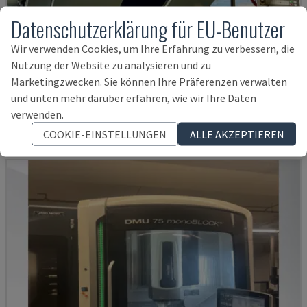
Datenschutzerklärung für EU-Benutzer
Wir verwenden Cookies, um Ihre Erfahrung zu verbessern, die
H800U
Nutzung der Website zu analysieren und zu
POSMILL - UNIVERSAL-BEARBEITUNGSZENTRUM
Marketingzwecken. Sie können Ihre Präferenzen verwalten
und unten mehr darüber erfahren, wie wir Ihre Daten
DEUTSCHLAND
2021
11.514 STD
verwenden.
177.000 €
COOKIE-EINSTELLUNGEN
ALLE AKZEPTIEREN