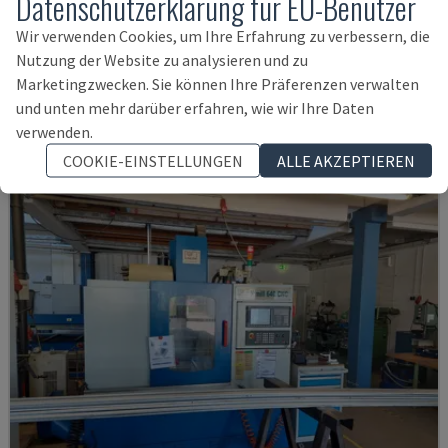
Datenschutzerklärung für EU-Benutzer
ECOMILL 800 V
Wir verwenden Cookies, um Ihre Erfahrung zu verbessern, die
DMG - VERTIKAL-BEARBEITUNGSZENTRUM
Nutzung der Website zu analysieren und zu
DEUTSCHLAND
2016
11.898 STD
Marketingzwecken. Sie können Ihre Präferenzen verwalten
38.000 €
und unten mehr darüber erfahren, wie wir Ihre Daten
verwenden.
COOKIE-EINSTELLUNGEN
ALLE AKZEPTIEREN