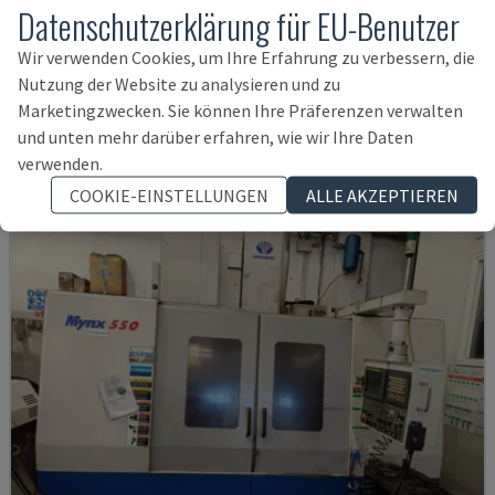
Datenschutzerklärung für EU-Benutzer
Wir verwenden Cookies, um Ihre Erfahrung zu verbessern, die
U5-1530
Nutzung der Website zu analysieren und zu
SPINNER - VERTIKAL-BEARBEITUNGSZENTRUM
Marketingzwecken. Sie können Ihre Präferenzen verwalten
DEUTSCHLAND
2021
6.000 STD
und unten mehr darüber erfahren, wie wir Ihre Daten
145.000 €
verwenden.
COOKIE-EINSTELLUNGEN
ALLE AKZEPTIEREN