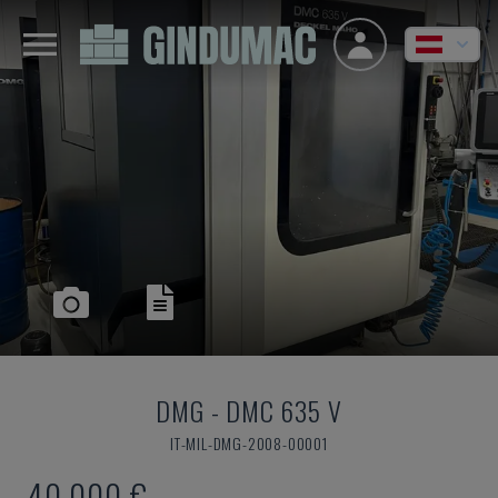
DMG
-
DMC 635 V
IT-MIL-DMG-2008-00001
40.000 €