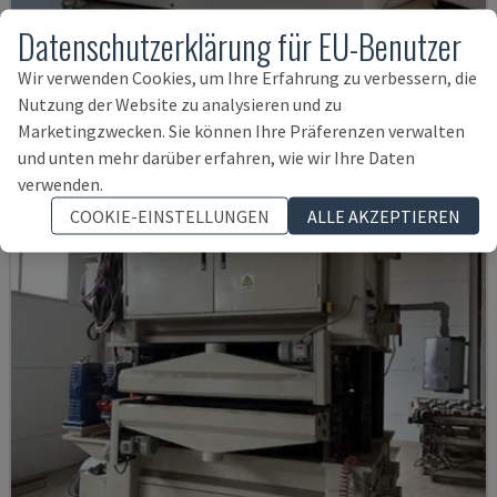
Datenschutzerklärung für EU-Benutzer
S3 223TM
VIET - BANDSCHLEIFER
Wir verwenden Cookies, um Ihre Erfahrung zu verbessern, die
Nutzung der Website zu analysieren und zu
DEUTSCHLAND
2006
Marketingzwecken. Sie können Ihre Präferenzen verwalten
17.000 €
und unten mehr darüber erfahren, wie wir Ihre Daten
verwenden.
COOKIE-EINSTELLUNGEN
ALLE AKZEPTIEREN