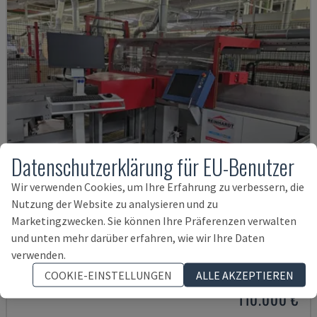
Datenschutzerklärung für EU-Benutzer
Wir verwenden Cookies, um Ihre Erfahrung zu verbessern, die
Nutzung der Website zu analysieren und zu
Marketingzwecken. Sie können Ihre Präferenzen verwalten
und unten mehr darüber erfahren, wie wir Ihre Daten
SLIMLINE 110
verwenden.
PAUL REINHARDT - OPTIMIERUNGSKAPPSÄGE
COOKIE-EINSTELLUNGEN
ALLE AKZEPTIEREN
DEUTSCHLAND
2021
110.000 €