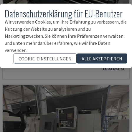
Datenschutzerklärung für EU-Benutzer
Wir verwenden Cookies, um Ihre Erfahrung zu verbessern, die
Nutzung der Website zu analysieren und zu
Marketingzwecken. Sie können Ihre Präferenzen verwalten
TH 4610
und unten mehr darüber erfahren, wie wir Ihre Daten
verwenden.
OPTIMUM - HORIZONTAL-DREHMASCHINE
DEUTSCHLAND
COOKIE-EINSTELLUNGEN
2018
ALLE AKZEPTIEREN
12.000 €