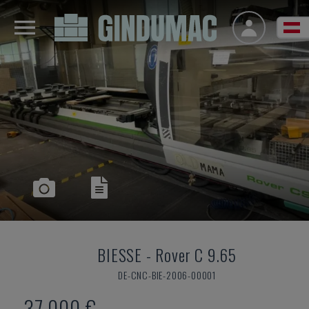
BIESSE
-
Rover C 9.65
DE-CNC-BIE-2006-00001
37.000 €