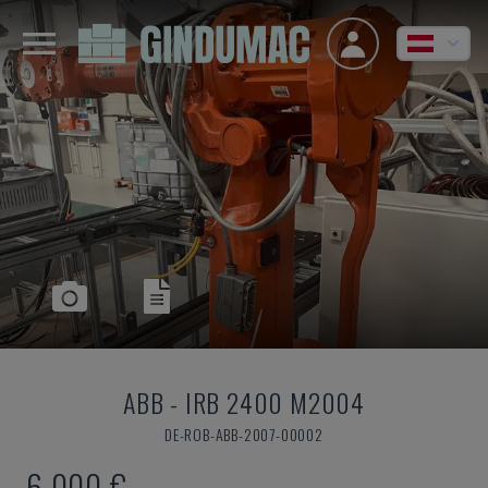
ABB
-
IRB 2400 M2004
DE-ROB-ABB-2007-00002
6.000 €