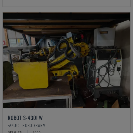
ROBOT S-430I W
FANUC - ROBOTERARM
BELGIEN
2000