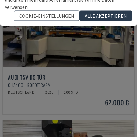
verwenden.
COOKIE-EINSTELLUNGEN
ALLE AKZEPTIEREN
AUDI TSV D5 TÜR
CHANGO - ROBOTERARM
DEUTSCHLAND
2020
200 STD
62.000 €