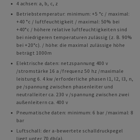
4 achsen: a, b, c, z
Betriebstemperatur: minimum: +5 °c / maximal:
+40 °c / luftfeuchtigkeit / maximal: 50% bei
+40°c / höhere relative luftfeuchtigkeiten sind
bei niedrigeren temperaturen zulässig (z. B. 90%
bei +20°c). / höhe: die maximal zulässige höhe
beträgt 1000m
Elektrische daten: netzspannung 400 v
/stromstärke 16 a /frequenz 50 hz /maximale
leistung 6. 4 kw /erforderliche phasen l1, l2, l3, n,
pe /spannung zwischen phasenleiter und
neutralleiter ca. 230 v /spannung zwischen zwei
außenleitern ca. 400 v
Pneumatische daten: minimum: 6 bar /maximal: 8
bar
Luftschall: der a-bewertete schalldruckpegel
liegt unter 70 db(a).