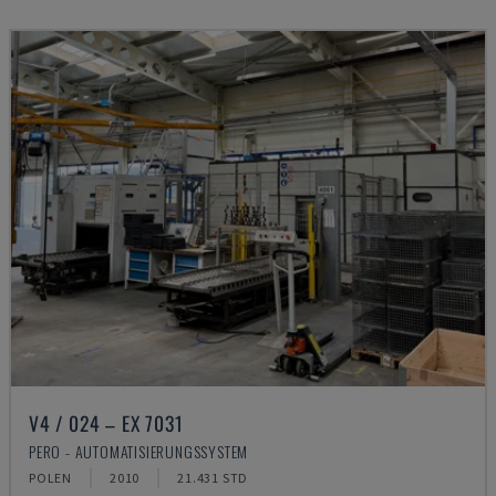
V4 / 024 – EX 7031
PERO - AUTOMATISIERUNGSSYSTEM
POLEN
2010
21.431 STD