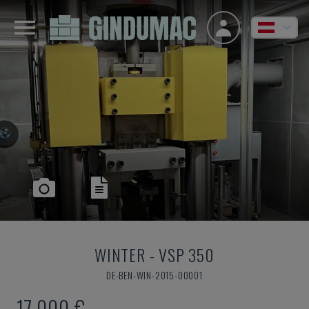
WINTER
-
VSP 350
DE-BEN-WIN-2015-00001
17.000 €