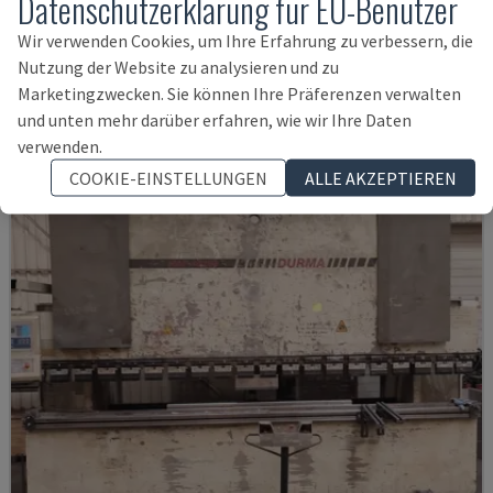
Datenschutzerklärung für EU-Benutzer
SMALL 835/25
Wir verwenden Cookies, um Ihre Erfahrung zu verbessern, die
IMAL - ABKANTPRESSE
Nutzung der Website zu analysieren und zu
ITALIEN
2001
Marketingzwecken. Sie können Ihre Präferenzen verwalten
14.000 €
und unten mehr darüber erfahren, wie wir Ihre Daten
verwenden.
COOKIE-EINSTELLUNGEN
ALLE AKZEPTIEREN