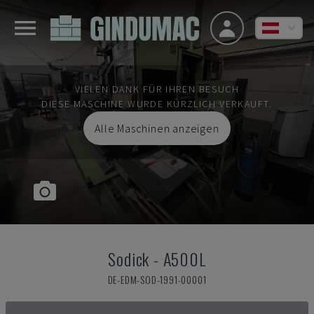
VIELEN DANK FÜR IHREN BESUCH
DIESE MASCHINE WURDE KÜRZLICH VERKAUFT.
Alle Maschinen anzeigen
Sodick
-
A500L
DE-EDM-SOD-1991-00001