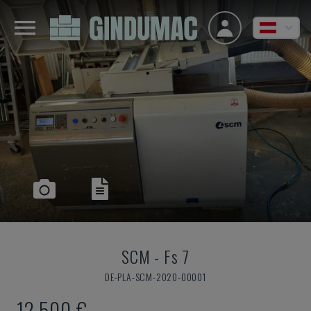
SCM
-
Fs 7
DE-PLA-SCM-2020-00001
12.500 €