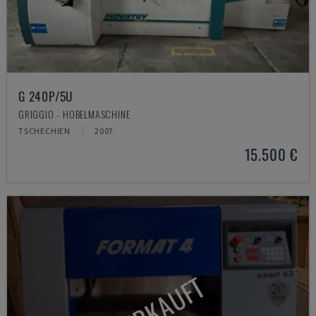
G 240P/5U
GRIGGIO - HOBELMASCHINE
TSCHECHIEN
2007
15.500 €
VERKAUFT