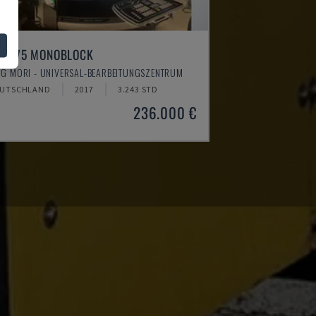
MU 75 MONOBLOCK
G MORI - UNIVERSAL-BEARBEITUNGSZENTRUM
UTSCHLAND
2017
3.243 STD
236.000 €