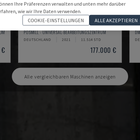
önnen Ihre Präferenzen verwalten und unten mehr darüber
rfahren, wie wir Ihre Daten verwenden.
COOKIE-EINSTELLUNGEN
ALLE AKZEPTIEREN
H800U
D
RUM
POSMILL - UNIVERSAL-BEARBEITUNGSZENTRUM
DM
DEUTSCHLAND
2021
11.514 STD
DE
 €
177.000 €
Alle vergleichbaren Maschinen anzeigen