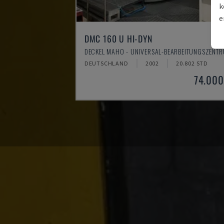
k
e
DMC 160 U HI-DYN
DECKEL MAHO - UNIVERSAL-BEARBEITUNGSZENT
DEUTSCHLAND
2002
20.802 STD
74.000